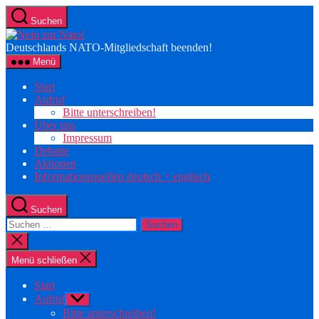
Zum
Suchen
Inhalt
Nein
springen
zur
Deutschlands NATO-Mitgliedschaft beenden!
Nato!
Menü
Start
Aufruf
Bitte unterschreiben!
Über uns
Impressum
Debatte
Aktionen
Informationsquellen deutsch + englisch
Suchen
Suche
nach:
Suche
schließen
Menü schließen
Start
Aufruf
Untermenü
anzeigen
Bitte unterschreiben!